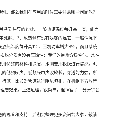
便利。那么我们在应用的时候需要注意哪些问题呢？
接关系到热泵的能效。一般热源温度每升高一度，能力
肯定死翘。2、放热侧有没有足够的温差：一般情况下
般放热温度每升高1℃，压机功率增大3％。而且系统
的换热介质有没有腐蚀性：我们的换热介质空气、水在
要用特殊的材料和涂层，水侧要用板换进行隔离。4、
机的低频噪声。低频噪声声波较长，穿透能力强，所
声措施。比如对管道进行阻尼包扎，在机组下方放置
到理想效果。上述道理，很简单，但搞错了，分分钟会
您的观看和支持，后期会整理更多资讯给大家，敬请