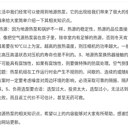
生活中我们经常可以使用到地源热泵，它的出现给我们带来了很大的
编来给大家简单介绍一下其相关知识点。
有热源：因为地源热泵和锅炉不一样，热源的稳定性，热源的品位直
5％。像把空气源热泵装在房子里，除非室内有足够的热源，否则冬天
温差要在10℃以上为宜。越高的放热温度，则压缩机的功率越大。一
在高压高温状态对压机的寿命也是不利的。3、地源热泵换热器接触
下可能具有腐蚀性，如果有腐蚀性，则要做特殊的防腐处理。空气侧
问题：热泵机组在工作运行时会产生不规则的、间歇的、连续的或随
方案时一定要考虑噪音对周边环境的影响，必须采取可靠的隔振、隔
等。5、负荷选型要合适：选型过大，投资太大，选型过小，无法达
失败，而且返工代价不可估计，甚至无药可救。
地源热泵的相关知识点，希望以上的内容能够对大家有所帮助，感谢
的网站更新。