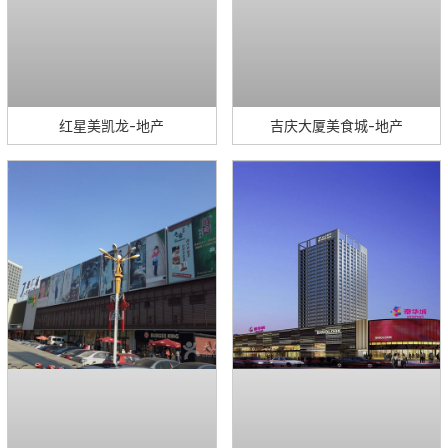
红星美凯龙-地产
吉庆大厦美食城-地产