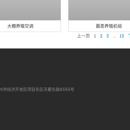
大棚养殖空调
菌类养殖机组
上一页
1
2
3
…
13
州市经济开发区项目东区天衢东路6555号