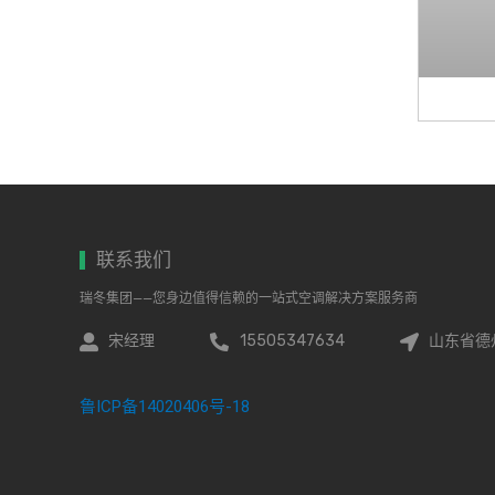
联系我们
瑞冬集团——您身边值得信赖的一站式空调解决方案服务商
宋经理
15505347634
山东省德
鲁ICP备14020406号-18