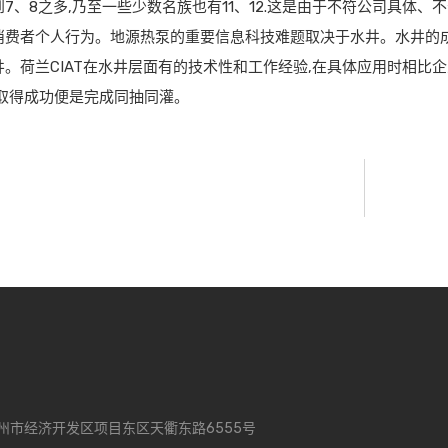
7、8之多,乃至一些少数名族也有11、12.这是由于不符公司具体、
消费者个人行为。地源热泵的重要信息科技难题取决于水井。水井的
井。荷兰CIAT在水井层面有的技术性和工作经验,在具体应用时相比
以取得成功便是完成同抽同灌。
州市经济开发区项目东区天衢东路6555号