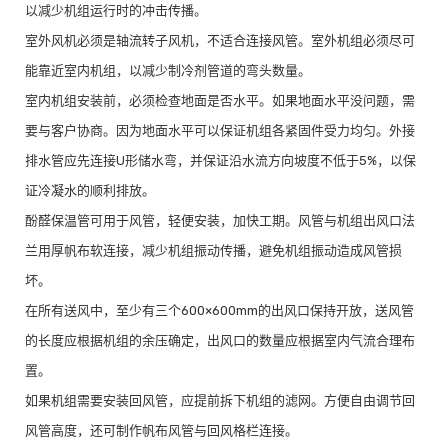
以减少机组运行时的冲击传播。
室外风机必须是轴流转子风机，不适合连接风管。室外机组必须尽可
能靠近室内机组，以减少制冷剂管道的弯头数量。
室内机组安装前，必须检查地面是否水平。如果地面水平没问题，需
要与客户协商。因为地面水平可以保证机组各紧固件受力均匀。外接
排水管应先连接U形储水弯，并保证沿水流方向坡度不低于5%，以保
证冷凝水的顺利排放。
酚醛保温管可用于风管，轻便安装，加快工期。风管与机组出风口法
兰用厚帆布软连接，减少机组振动传播，避免机组振动造成风管损
坏。
在所有送风中，至少有三个600×600mm的出风口保持开放，送风管
的长度应根据机组的余压确定，出风口的数量应根据室内气流合理布
置。
如果机组需要安装回风管，应提前拆下机组的滤网。方便自由调节回
风管高度，还可制作帆布风管与回风格栏连接。