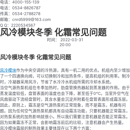
电话：4000-155-139
电话：0534-8826787
传真：0534-2788278
邮箱：cnrd5999@163.com
Q Q：2220534567
风冷模块冬季 化霜常见问题
时间：
2022-03-31
20:00
风冷模块冬季 化霜常见问题
风冷模块
作为中央空调的冷热源，具有一机二用的优点。机组内至少增加
了一个四通换向阀，可以切换制冷和加热条件，提高机组的利用率。制冷
时，冷凝器采用风冷，节省了水冷冷水机组所需的冷却水系统。
当空气源热泵机组在冬季加热时，肋盘管换热器起到蒸发器的作用。由于
蒸发温度较低，盘管表面的温度也会下降，甚至低于0℃。当室外空气在
风扇驱动下流经盘管时，其含水量会沉淀并附着在盘管表面形成霜冻层。
因此，原则上，霜冻是空气源热泵的正常现象，而不是霜冻，机器有问
题。因为任何空气源热泵机都具有自动霜冻功能，只要机器能正常霜冻，
对热泵系统的加热影响就很小。所以我们需要注意机器是否能正常霜冻。
因为如果霜冻不正常，会影响霜冻前后的比较，注意机器会产生热量。
风冷模块霜层的制热效果主要体现在以下两个方面：