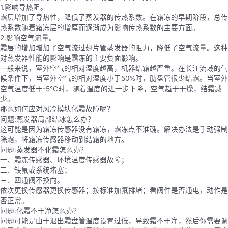
1.影响导热阻。
霜层增加了导热性，降低了蒸发器的传热系数。在霜冻的早期阶段，总传
热系数随着霜冻层的增厚而逐渐成为影响传热系数的主要方面。
2.影响空气流量。
霜层的增加增加了空气流过翅片管蒸发器的阻力，降低了空气流量。这种
对蒸发器性能的影响是霜冻的主要负面影响。
一般来说，室外空气的相对湿度越高，机器结霜越严重。在长江流域的气
候条件下，当室外空气的相对湿度小于50%时，肋盘管很少结霜。当室外
空气温度低于-5℃时，随着温度的进一步下降，空气趋于干燥，结霜减
少。
那么如何应对风冷模块化霜故障呢？
问题:蒸发器局部结冰怎么办？
这可能是因为霜冻传感器没有霜冻，霜冻点不准确。解决办法是手动强制
除霜，将霜冻传感器移动到结霜的地方。
问题:蒸发器不化霜怎么办？
一、霜冻传感器、环境温度传感器故障；
二、缺氟或系统堵塞；
三、四通阀不换向。
依次更换传感器更换传感器；按标准加氟排堵；看阀件是否通电，动作是
否正常。
问题:化霜不干净怎么办？
问题可能是由于退出霜盘管温度设置过低，导致霜不干净，然后你需要调