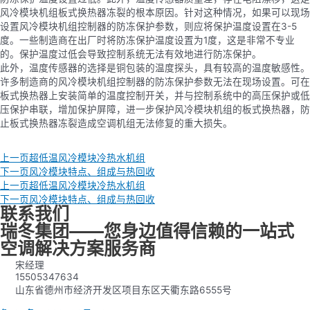
风冷模块机组板式换热器冻裂的根本原因。针对这种情况，如果可以现场
设置风冷模块机组控制器的防冻保护参数，则应将保护温度设置在3-5
度。一些制造商在出厂时将防冻保护温度设置为1度，这是非常不专业
的。保护温度过低会导致控制系统无法有效地进行防冻保护。
此外，温度传感器的选择是铜包装的温度探头，具有较高的温度敏感性。
许多制造商的风冷模块机组控制器的防冻保护参数无法在现场设置。可在
板式换热器上安装简单的温度控制开关，并与控制系统中的高压保护或低
压保护串联，增加保护屏障，进一步保护风冷模块机组的板式换热器，防
止板式换热器冻裂造成空调机组无法修复的重大损失。
上一页
超低温风冷模块冷热水机组
下一页
风冷模块特点、组成与热回收
上一页
超低温风冷模块冷热水机组
下一页
风冷模块特点、组成与热回收
联系我们
瑞冬集团——您身边值得信赖的一站式
空调解决方案服务商
宋经理
15505347634
山东省德州市经济开发区项目东区天衢东路6555号