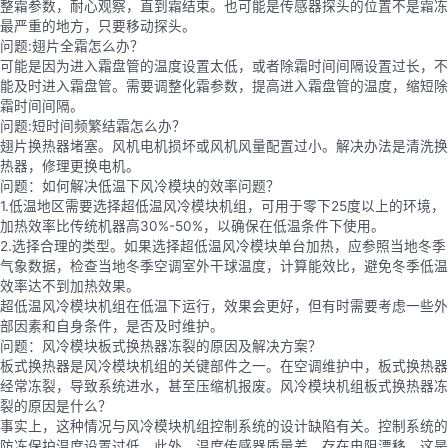
整霜参数，耐心观察，直到霜结束。也可能是传感器探头的位置不是霜冻
最严重的地方，只要移动探头。
问题:翅片全霜怎么办？
可能是因为进入霜盘管的温度设置太低，或者除霜时间间隔设置过长，不
能及时进入霜盘管。需要调整化霜参数，提高进入霜盘管的温度，缩短除
霜时间间隔。
问题:短时间频繁结霜怎么办？
翅片换热器堵塞。风机电机损坏或风机风量配置过小。解决办法是清洗换
热器，修理更换电机。
问题：如何解决低温下风冷模块的效率问题？
1.低温地区需要选择超低温风冷模块机组，可用于零下25度以上的环境，
加热效率比传统机器高30%-50%，以确保在低温条件下使用。
2.选择合理的类型。如果选择超低温风冷模块单台加热，应参照当地冬季
气象数据，检查当地冬季空调室外干球温度，计算能效比，避免冬季低温
效率达不到加热效果。
超低温风冷模块机组在低温下运行，效果会更好，但有时需要考虑一些外
部因素和自身条件，是否及时维护。
问题：风冷模块板式换热器冻裂的原因及解决方案？
板式换热器是风冷模块机组的关键部件之一。在空调维护中，板式换热器
经常冻裂，导致系统进水，甚至压缩机报废。风冷模块机组板式换热器冻
裂的原因是什么？
事实上，这种情况与风冷模块机组控制系统的设计缺陷有关。控制系统的
防冻保护温度设置过低。此外，温度传感器质量差，存在电阻漂移，这是